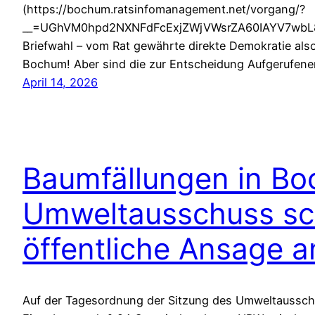
(https://bochum.ratsinfomanagement.net/vorgang/?
__=UGhVM0hpd2NXNFdFcExjZWjVWsrZA60IAYV7wbL8M1U
Briefwahl – vom Rat gewährte direkte Demokratie also
Bochum! Aber sind die zur Entscheidung Aufgerufe
April 14, 2026
Baumfällungen in B
Umweltausschuss sch
öffentliche Ansage a
Auf der Tagesordnung der Sitzung des Umweltaussch