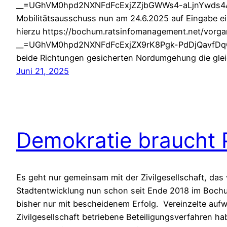
__=UGhVM0hpd2NXNFdFcExjZZjbGWWs4-aLjnYwds4AD
Mobilitätsausschuss nun am 24.6.2025 auf Eingabe ei
hierzu https://bochum.ratsinfomanagement.net/vorga
__=UGhVM0hpd2NXNFdFcExjZX9rK8Pgk-PdDjQavfDqO4g 
beide Richtungen gesicherten Nordumgehung die gle
Juni 21, 2025
Demokratie braucht P
Es geht nur gemeinsam mit der Zivilgesellschaft, das
Stadtentwicklung nun schon seit Ende 2018 im Boch
bisher nur mit bescheidenem Erfolg. Vereinzelte aufw
Zivilgesellschaft betriebene Beteiligungsverfahren 