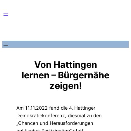
Zum
Inhalt
springen
Von Hattingen
lernen – Bürgernähe
zeigen!
Am 11.11.2022 fand die 4. Hattinger
Demokratiekonferenz, diesmal zu den
„Chancen und Herausforderungen
politischer Partizipation“ statt.