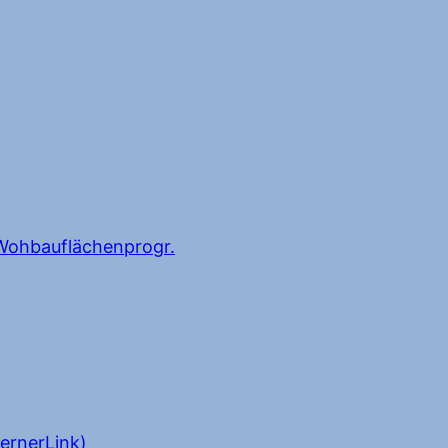
ohbauflächenprogr.
ernerLink)