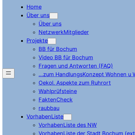
Home
Über uns
Über uns
NetzwerkMitglieder
Projekte
BB für Bochum
Video BB für Bochum
Fragen und Antworten (FAQ)
…zum HandlungsKonzept Wohnen u W
Oekol. Aspekte zum Ruhrort
Wahlprüfsteine
FaktenCheck
raubbau
VorhabenListe
VorhabenListe des NW
VorhabenListe der Stadt Bochum (ext