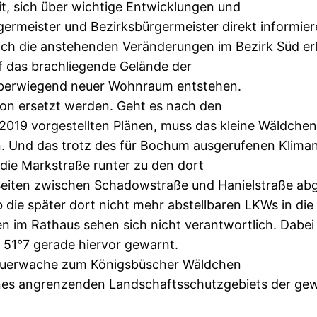
t, sich über wichtige Entwicklungen und
ermeister und Bezirksbürgermeister direkt informier
ich die anstehenden Veränderungen im Bezirk Süd erl
uf das brachliegende Gelände der
l überwiegend neuer Wohnraum entstehen.
ton ersetzt werden. Geht es nach den
2019 vorgestellten Plänen, muss das kleine Wäldchen
. Und das trotz des für Bochum ausgerufenen Klima
die Markstraße runter zu den dort
iten zwischen Schadowstraße und Hanielstraße abges
ob die später dort nicht mehr abstellbaren LKWs in d
n im Rathaus sehen sich nicht verantwortlich. Dabei 
51°7 gerade hiervor gewarnt.
Feuerwache zum Königsbüscher Wäldchen
e eines angrenzenden Landschaftsschutzgebiets der g