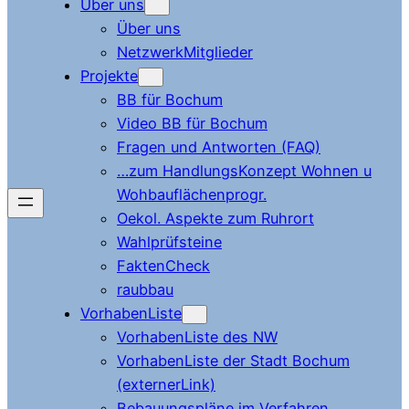
Über uns
Über uns
NetzwerkMitglieder
Projekte
BB für Bochum
Video BB für Bochum
Fragen und Antworten (FAQ)
…zum HandlungsKonzept Wohnen u
Wohbauflächenprogr.
Oekol. Aspekte zum Ruhrort
Wahlprüfsteine
FaktenCheck
raubbau
VorhabenListe
VorhabenListe des NW
VorhabenListe der Stadt Bochum
(externerLink)
Bebauungspläne im Verfahren