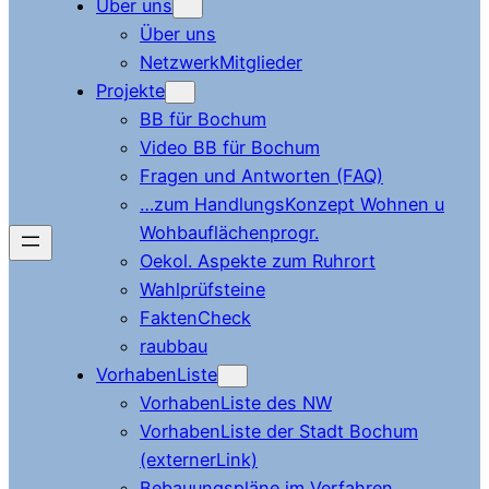
Über uns
Über uns
NetzwerkMitglieder
Projekte
BB für Bochum
Video BB für Bochum
Fragen und Antworten (FAQ)
…zum HandlungsKonzept Wohnen u
Wohbauflächenprogr.
Oekol. Aspekte zum Ruhrort
Wahlprüfsteine
FaktenCheck
raubbau
VorhabenListe
VorhabenListe des NW
VorhabenListe der Stadt Bochum
(externerLink)
Bebauungspläne im Verfahren