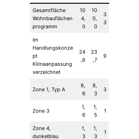
Gesamtfläche
10
10
3
Wohnbauflächen
4,
0,
3
programm
0
0
Im
Handlungskonze
24
23
pt
9
,6
,7
Klimaanpassung
verzeichnet
8,
8,
Zone 1, Typ A
3
6
3
1,
1,
Zone 3
1
6
5
Zone 4,
1,
1,
1
dunkelblau
3
3