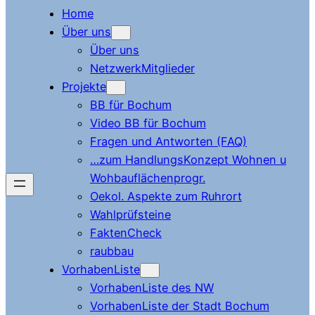
Home
Über uns
Über uns
NetzwerkMitglieder
Projekte
BB für Bochum
Video BB für Bochum
Fragen und Antworten (FAQ)
…zum HandlungsKonzept Wohnen u
Wohbauflächenprogr.
Oekol. Aspekte zum Ruhrort
Wahlprüfsteine
FaktenCheck
raubbau
VorhabenListe
VorhabenListe des NW
VorhabenListe der Stadt Bochum