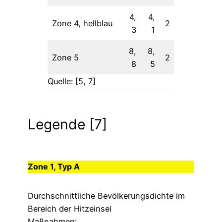
4,
4,
Zone 4, hellblau
2
3
1
8,
8,
Zone 5
2
8
5
Quelle: [5, 7]
Legende [7]
Zone 1, Typ A
Durchschnittliche Bevölkerungsdichte im
Bereich der Hitzeinsel
Maßnahmen: