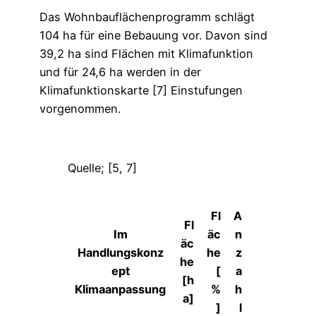
Das Wohnbauflächenprogramm schlägt
104 ha für eine Bebauung vor. Davon sind
39,2 ha sind Flächen mit Klimafunktion
und für 24,6 ha werden in der
Klimafunktionskarte [7] Einstufungen
vorgenommen.
Quelle; [5, 7]
Fl
A
Fl
Im
äc
n
äc
Handlungskonz
he
z
he
ept
[
a
[h
Klimaanpassung
%
h
a]
]
l