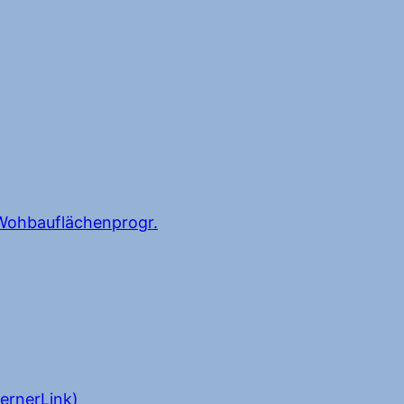
ohbauflächenprogr.
ernerLink)