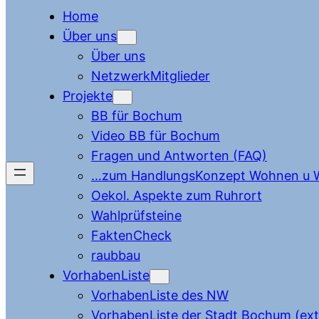
Home
Über uns
Über uns
NetzwerkMitglieder
Projekte
BB für Bochum
Video BB für Bochum
Fragen und Antworten (FAQ)
…zum HandlungsKonzept Wohnen u W
Oekol. Aspekte zum Ruhrort
Wahlprüfsteine
FaktenCheck
raubbau
VorhabenListe
VorhabenListe des NW
VorhabenListe der Stadt Bochum (ext