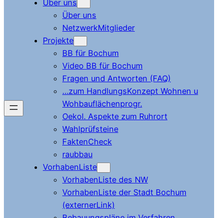
Über uns
Über uns
NetzwerkMitglieder
Projekte
BB für Bochum
Video BB für Bochum
Fragen und Antworten (FAQ)
…zum HandlungsKonzept Wohnen u
Wohbauflächenprogr.
Oekol. Aspekte zum Ruhrort
Wahlprüfsteine
FaktenCheck
raubbau
VorhabenListe
VorhabenListe des NW
VorhabenListe der Stadt Bochum
(externerLink)
Bebauungspläne im Verfahren