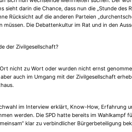
ün sich nun wechselnde Mehrheiten suchen. Der wohl
sieht darin die Chance, dass nun die „Stunde des Ra
e Rücksicht auf die anderen Parteien „durchentschei
müssen. Die Debattenkultur im Rat und in den Aussc
e der Zivilgesellschaft?
Ort nicht zu Wort oder wurden nicht ernst genommen
 aber auch im Umgang mit der Zivilgesellschaft erheb
thaus.
tichwahl im Interview erklärt, Know-How, Erfahrung
men werden. Die SPD hatte bereits im Wahlkampf fü
einsam“ klar zu verbindlicher Bürgerbeteiligung bek