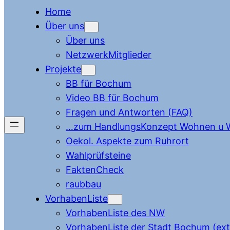
Home
Über uns
Über uns
NetzwerkMitglieder
Projekte
BB für Bochum
Video BB für Bochum
Fragen und Antworten (FAQ)
…zum HandlungsKonzept Wohnen u W
Oekol. Aspekte zum Ruhrort
Wahlprüfsteine
FaktenCheck
raubbau
VorhabenListe
VorhabenListe des NW
VorhabenListe der Stadt Bochum (ext