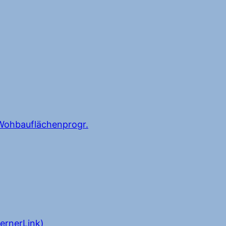
ohbauflächenprogr.
ernerLink)