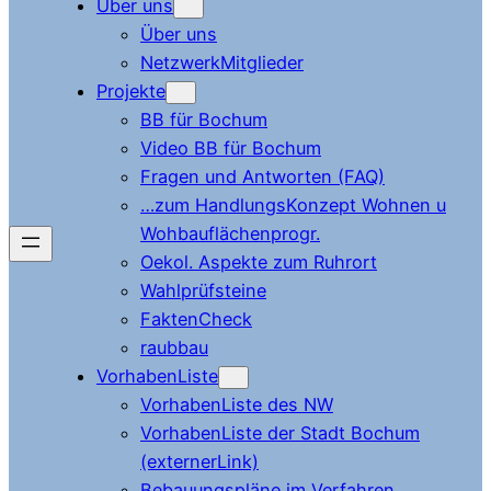
Über uns
Über uns
NetzwerkMitglieder
Projekte
BB für Bochum
Video BB für Bochum
Fragen und Antworten (FAQ)
…zum HandlungsKonzept Wohnen u
Wohbauflächenprogr.
Oekol. Aspekte zum Ruhrort
Wahlprüfsteine
FaktenCheck
raubbau
VorhabenListe
VorhabenListe des NW
VorhabenListe der Stadt Bochum
(externerLink)
Bebauungspläne im Verfahren