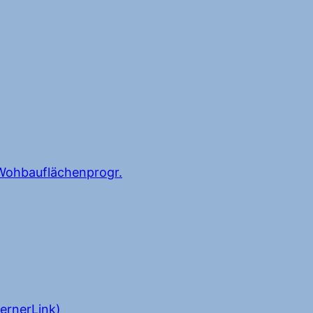
ohbauflächenprogr.
ernerLink)