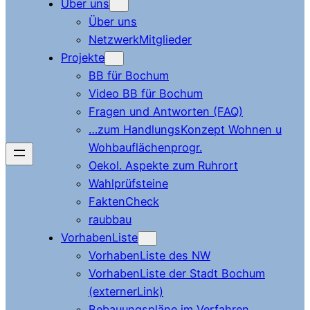
Über uns
Über uns
NetzwerkMitglieder
Projekte
BB für Bochum
Video BB für Bochum
Fragen und Antworten (FAQ)
…zum HandlungsKonzept Wohnen u
Wohbauflächenprogr.
Oekol. Aspekte zum Ruhrort
Wahlprüfsteine
FaktenCheck
raubbau
VorhabenListe
VorhabenListe des NW
VorhabenListe der Stadt Bochum
(externerLink)
Bebauungspläne im Verfahren