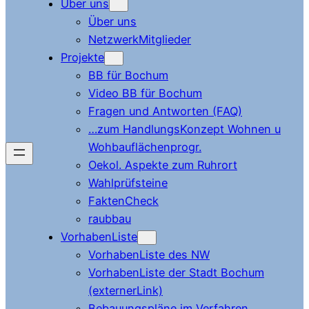
Über uns
Über uns
NetzwerkMitglieder
Projekte
BB für Bochum
Video BB für Bochum
Fragen und Antworten (FAQ)
…zum HandlungsKonzept Wohnen u
Wohbauflächenprogr.
Oekol. Aspekte zum Ruhrort
Wahlprüfsteine
FaktenCheck
raubbau
VorhabenListe
VorhabenListe des NW
VorhabenListe der Stadt Bochum
(externerLink)
Bebauungspläne im Verfahren